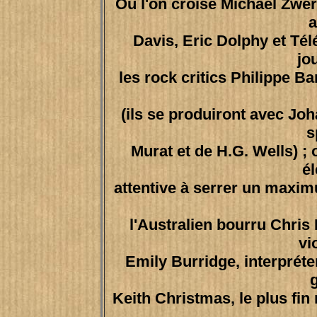
Où l'on croise Michael Zwer
a
Davis, Eric Dolphy et Té
jou
les rock critics Philippe B
(ils se produiront avec Jo
s
Murat et de H.G. Wells) ;
él
attentive à serrer un maxim
l'Australien bourru Chris 
vi
Emily Burridge, interpréte
g
Keith Christmas, le plus fin 