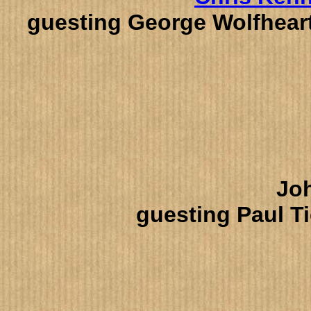
guesting George Wolfheart
Jo
guesting Paul T