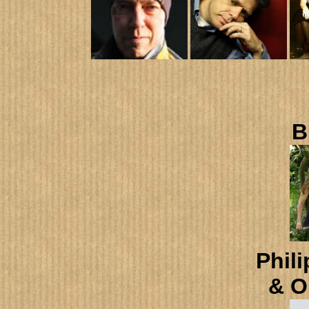
B
Phil
& O