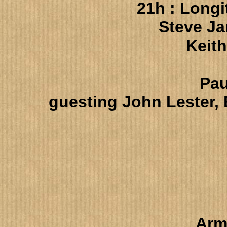
21h : Long
Steve Ja
Keit
Pau
guesting John Lester,
Arm