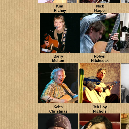
Kim
Nick
Richey
Harper
Barry
Robyn
Melton
Hitchcock
Keith
Jeb Loy
Christmas
Nichols