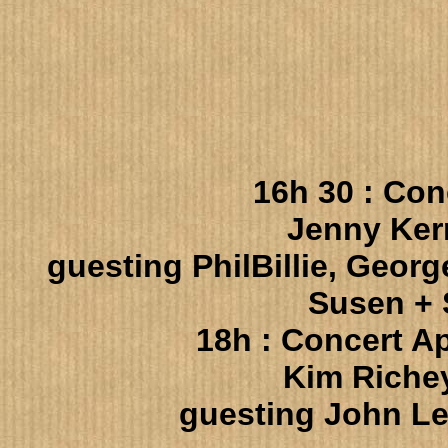
16h 30 : Con
Jenny Ker
guesting PhilBillie, Geor
Susen + 
18h :
Concert A
Kim Riche
guesting John Le