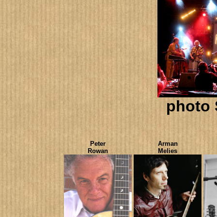
photo 
Peter
Arman
Rowan
Melies